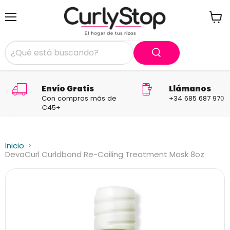
Menú
Ver
carrit
Envío Gratis
Llámanos
Con compras más de
+34 685 687 970
€45+
Inicio
DevaCurl Curldbond Re-Coiling Treatment Mask 8oz