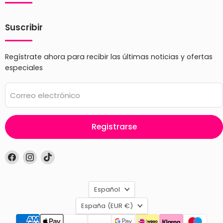
Suscribir
Regístrate ahora para recibir las últimas noticias y ofertas
especiales
Correo electrónico
Registrarse
Encuéntrenos
Encuéntrenos
Encuéntrenos
en
en
en
Facebook
Instagram
TikTok
Idioma
Español
País
España
(EUR €)