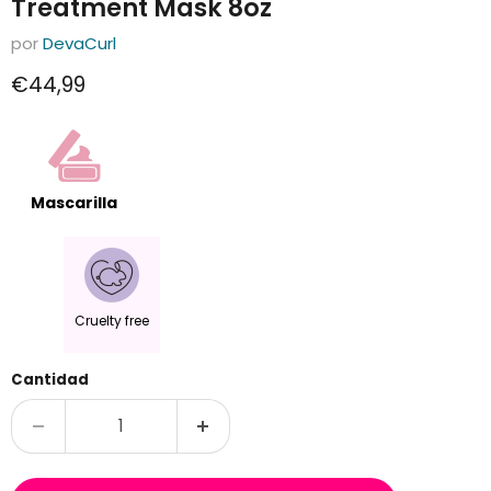
Treatment Mask 8oz
por
DevaCurl
Precio actual
€44,99
Mascarilla
Cruelty free
Cantidad