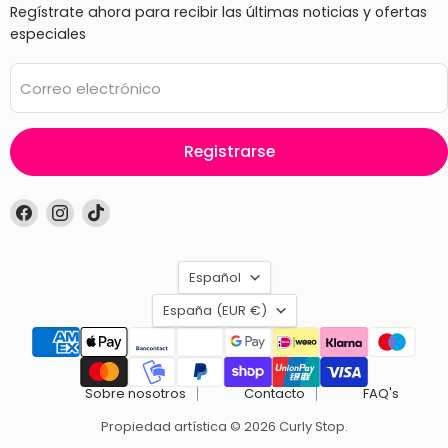
Regístrate ahora para recibir las últimas noticias y ofertas
especiales
Correo electrónico
Registrarse
Encuéntrenos
Encuéntrenos
Encuéntrenos
en
en
en
Facebook
Instagram
TikTok
Idioma
Español
País
España
(EUR €)
Sobre nosotros
Contacto
FAQ's
Propiedad artística © 2026 Curly Stop.