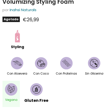
Volumizing Styling Foam
por
Inahsi Naturals
Precio actual
€26,99
Agotado
Styling
Con Aloevera
Con Coco
Con Proteínas
Sin Glicerina
Vegano
Gluten Free