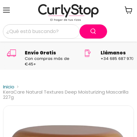
Menú
Ver
carrit
Envío Gratis
Llámanos
Con compras más de
+34 685 687 970
€45+
Inicio
KeraCare Natural Textures Deep Moisturizing Mascarilla
227g