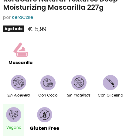
Moisturizing Mascarilla 227g
por
KeraCare
Precio actual
€15,99
Agotado
Mascarilla
Sin Aloevera
Con Coco
Sin Proteínas
Con Glicerina
Vegano
Gluten Free