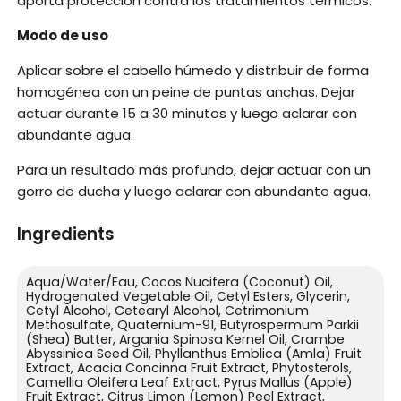
aporta protección contra los tratamientos térmicos.
Modo de uso
Aplicar sobre el cabello húmedo y distribuir de forma
homogénea con un peine de puntas anchas. Dejar
actuar durante 15 a 30 minutos y luego aclarar con
abundante agua.
Para un resultado más profundo, dejar actuar con un
gorro de ducha y luego aclarar con abundante agua.
Ingredients
Aqua/Water/Eau, Cocos Nucifera (Coconut) Oil,
Hydrogenated Vegetable Oil, Cetyl Esters, Glycerin,
Cetyl Alcohol, Cetearyl Alcohol, Cetrimonium
Methosulfate, Quaternium-91, Butyrospermum Parkii
(Shea) Butter, Argania Spinosa Kernel Oil, Crambe
Abyssinica Seed Oil, Phyllanthus Emblica (Amla) Fruit
Extract, Acacia Concinna Fruit Extract, Phytosterols,
Camellia Oleifera Leaf Extract, Pyrus Mallus (Apple)
Fruit Extract, Citrus Limon (Lemon) Peel Extract,