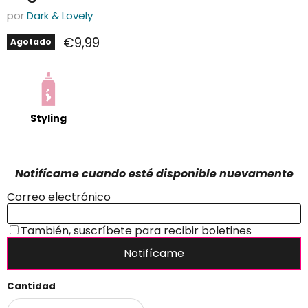
por
Dark & Lovely
Precio actual
€9,99
Agotado
Styling
Cantidad