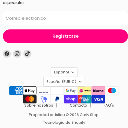
especiales
Correo electrónico
Registrarse
Encuéntrenos
Encuéntrenos
Encuéntrenos
en
en
en
Facebook
Instagram
TikTok
Idioma
Español
País
España
(EUR €)
Sobre nosotros
Contacto
FAQ's
Propiedad artística © 2026 Curly Stop.
Tecnología de Shopify