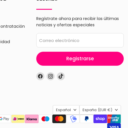
Regístrate ahora para recibir las últimas
noticias y ofertas especiales
contratación
Correo electrónico
cidad
Registrarse
Encuéntrenos
Encuéntrenos
Encuéntrenos
en
en
en
Facebook
Instagram
TikTok
Idioma
País
Español
España
(EUR €)