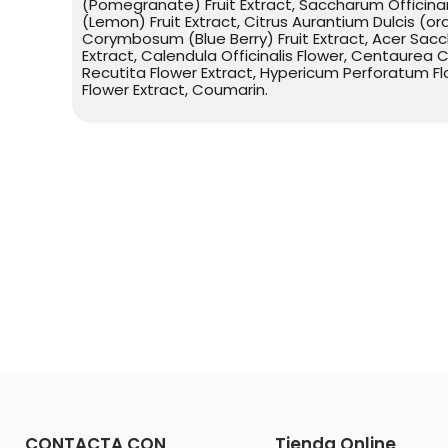
(Pomegranate) Fruit Extract, Saccharum Officina
(Lemon) Fruit Extract, Citrus Aurantium Dulcis (or
Corymbosum (Blue Berry) Fruit Extract, Acer Sacc
Extract, Calendula Officinalis Flower, Centaurea
Recutita Flower Extract, Hypericum Perforatum Fl
Flower Extract, Coumarin.
CONTACTA CON
Tienda Online