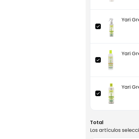
Yari G
Yari G
Yari G
Total
Los artículos selecc