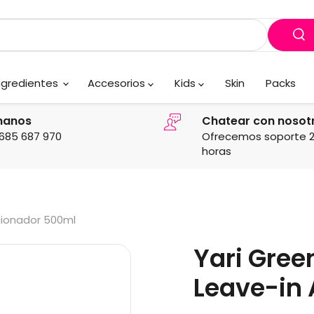
ngredientes
Accesorios
Kids
Skin
Packs
manos
Chatear con nosot
685 687 970
Ofrecemos soporte 
horas
icionador 500ml
Yari Gree
Leave-in