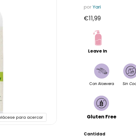
por
Yari
Precio actual
€11,99
Leave In
Con Aloevera
Sin Co
Gluten Free
plácese para acercar
Cantidad