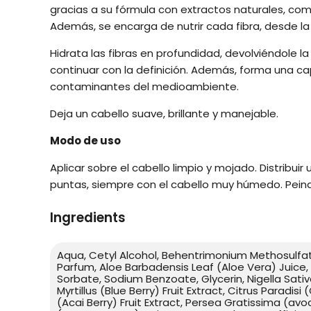
gracias a su fórmula con extractos naturales, co
Además, se encarga de nutrir cada fibra, desde la 
Hidrata las fibras en profundidad, devolviéndole la
continuar con la definición. Además, forma una c
contaminantes del medioambiente.
Deja un cabello suave, brillante y manejable.
Modo de uso
Aplicar sobre el cabello limpio y mojado. Distribui
puntas, siempre con el cabello muy húmedo. Peinar 
Ingredients
Aqua, Cetyl Alcohol, Behentrimonium Methosulfat
Parfum, Aloe Barbadensis Leaf (Aloe Vera) Juice, C
Sorbate, Sodium Benzoate, Glycerin, Nigella Sati
Myrtillus (Blue Berry) Fruit Extract, Citrus Paradis
(Acai Berry) Fruit Extract, Persea Gratissima (av