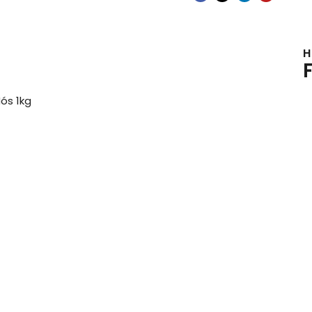
H
ós 1kg