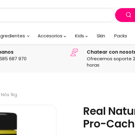
ngredientes
Accesorios
Kids
Skin
Packs
manos
Chatear con nosot
685 687 970
Ofrecemos soporte 
horas
Nós 1kg
Real Natu
Pro-Cach