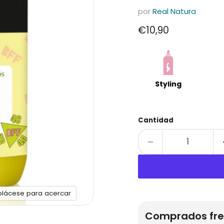
por
Real Natura
Precio actual
€10,90
Styling
Cantidad
plácese para acercar
Comprados fre