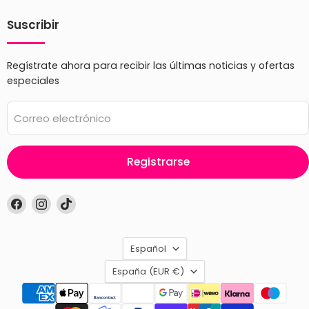
Suscribir
Regístrate ahora para recibir las últimas noticias y ofertas
especiales
Correo electrónico
Registrarse
Encuéntrenos
Encuéntrenos
Encuéntrenos
en
en
en
Facebook
Instagram
TikTok
Idioma
Español
País
España
(EUR €)