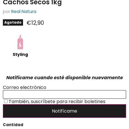
Cachos Secos 1kg
por
Real Natura
Precio actual
€12,90
Agotado
Styling
Cantidad