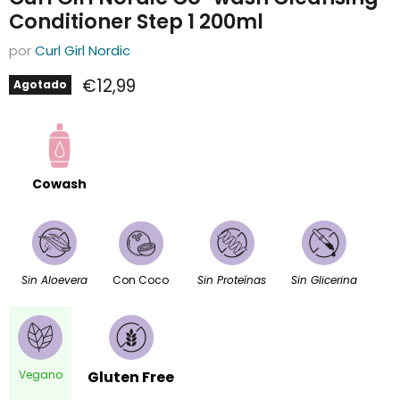
Conditioner Step 1 200ml
por
Curl Girl Nordic
Precio actual
€12,99
Agotado
Cowash
Sin Aloevera
Con Coco
Sin Proteínas
Sin Glicerina
Vegano
Gluten Free