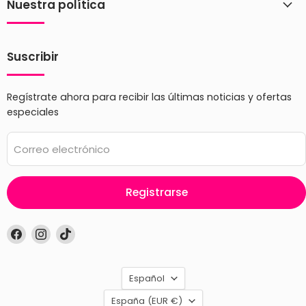
Nuestra política
Suscribir
Regístrate ahora para recibir las últimas noticias y ofertas
especiales
Correo electrónico
Registrarse
Encuéntrenos
Encuéntrenos
Encuéntrenos
en
en
en
Facebook
Instagram
TikTok
Idioma
Español
País
España
(EUR €)