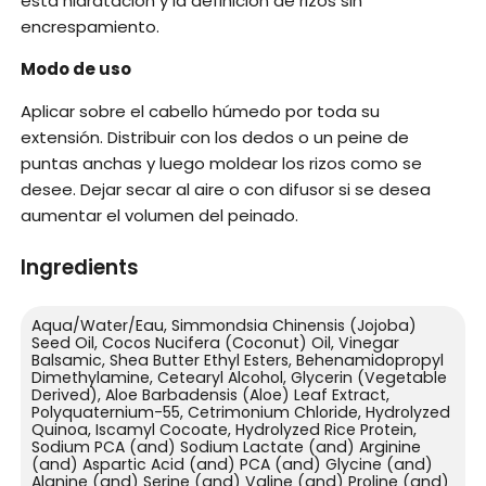
esta hidratación y la definición de rizos sin
encrespamiento.
Modo de uso
Aplicar sobre el cabello húmedo por toda su
extensión. Distribuir con los dedos o un peine de
puntas anchas y luego moldear los rizos como se
desee. Dejar secar al aire o con difusor si se desea
aumentar el volumen del peinado.
Ingredients
Aqua/Water/Eau, Simmondsia Chinensis (Jojoba)
Seed Oil, Cocos Nucifera (Coconut) Oil, Vinegar
Balsamic, Shea Butter Ethyl Esters, Behenamidopropyl
Dimethylamine, Cetearyl Alcohol, Glycerin (Vegetable
Derived), Aloe Barbadensis (Aloe) Leaf Extract,
Polyquaternium-55, Cetrimonium Chloride, Hydrolyzed
Quinoa, Iscamyl Cocoate, Hydrolyzed Rice Protein,
Sodium PCA (and) Sodium Lactate (and) Arginine
(and) Aspartic Acid (and) PCA (and) Glycine (and)
Alanine (and) Serine (and) Valine (and) Proline (and)