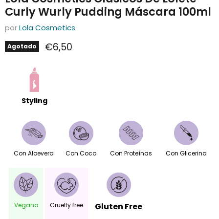
Curly Wurly Pudding Máscara 100ml
por
Lola Cosmetics
Precio actual
€6,50
Agotado
Styling
Con Aloevera
Con Coco
Con Proteínas
Con Glicerina
Vegano
Cruelty free
Gluten Free