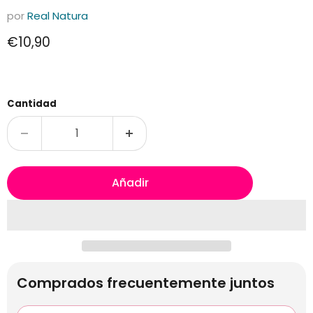
por
Real Natura
Precio actual
€10,90
Cantidad
Añadir
Comprados frecuentemente juntos