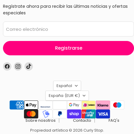
Regístrate ahora para recibir las últimas noticias y ofertas
especiales
Correo electrónico
Registrarse
Encuéntrenos
Encuéntrenos
Encuéntrenos
en
en
en
Facebook
Instagram
TikTok
Idioma
Español
País
España
(EUR €)
Sobre nosotros
Contacto
FAQ's
Propiedad artística © 2026 Curly Stop.