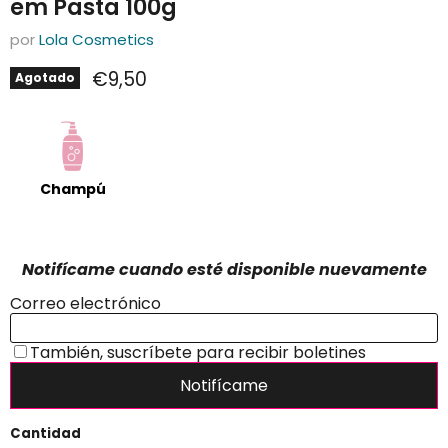
em Pasta 100g
por
Lola Cosmetics
Precio actual
€9,50
Agotado
Champú
Cantidad