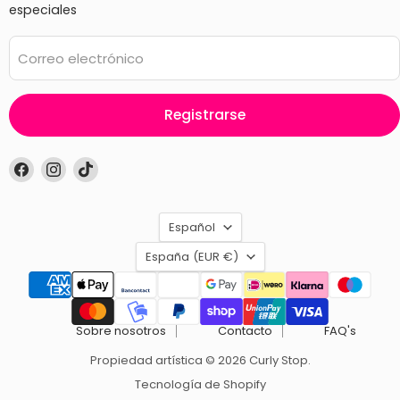
especiales
Correo electrónico
Registrarse
Encuéntrenos
Encuéntrenos
Encuéntrenos
en
en
en
Facebook
Instagram
TikTok
Idioma
Español
País
España
(EUR €)
Sobre nosotros
Contacto
FAQ's
Propiedad artística © 2026 Curly Stop.
Tecnología de Shopify