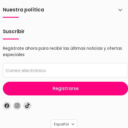
Nuestra política
Suscribir
Regístrate ahora para recibir las últimas noticias y ofertas
especiales
Correo electrónico
Registrarse
Encuéntrenos
Encuéntrenos
Encuéntrenos
en
en
en
Facebook
Instagram
TikTok
Idioma
Español