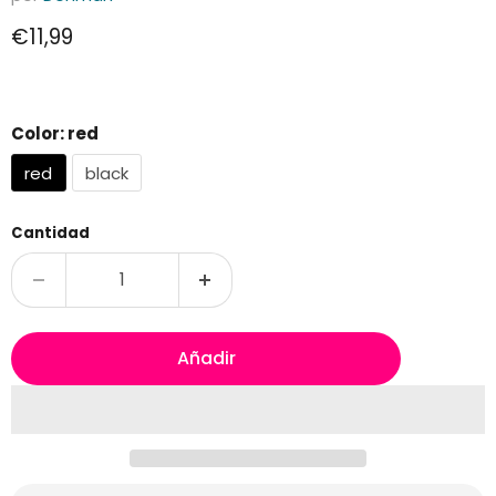
Precio actual
€11,99
Color:
red
red
black
Cantidad
Añadir