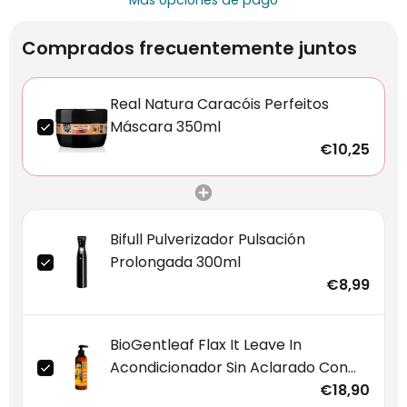
Más opciones de pago
Comprados frecuentemente juntos
Real Natura Caracóis Perfeitos
Máscara 350ml
€10,25
Bifull Pulverizador Pulsación
Prolongada 300ml
€8,99
BioGentleaf Flax It Leave In
Acondicionador Sin Aclarado Con
Linaza 200ml
€18,90