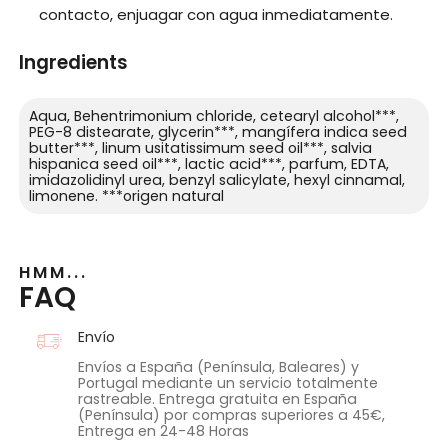
contacto, enjuagar con agua inmediatamente.
Ingredients
Aqua, Behentrimonium chloride, cetearyl alcohol***,
PEG-8 distearate, glycerin***, mangífera indica seed
butter***, linum usitatissimum seed oil***, salvia
hispanica seed oil***, lactic acid***, parfum, EDTA,
imidazolidinyl urea, benzyl salicylate, hexyl cinnamal,
limonene. ***origen natural
HMM...
FAQ
Envío
Envíos a España (Península, Baleares) y
Portugal mediante un servicio totalmente
rastreable. Entrega gratuita en España
(Península) por compras superiores a 45€,
Entrega en 24-48 Horas