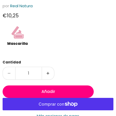
por
Real Natura
Precio actual
€10,25
Mascarilla
Cantidad
Añadir