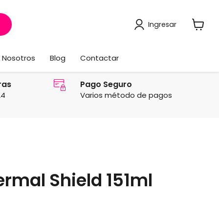
Ingresar
Ver
carrito
Nosotros
Blog
Contactar
ras
Pago Seguro
24
Varios método de pagos
rmal Shield 151ml