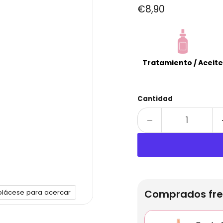
Precio actual
€8,90
Tratamiento / Aceite
Cantidad
Comprados fre
plácese para acercar