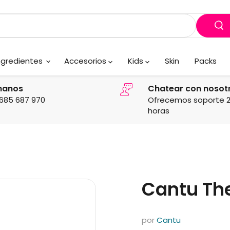
ngredientes
Accesorios
Kids
Skin
Packs
manos
Chatear con nosot
685 687 970
Ofrecemos soporte 
horas
Cantu The
por
Cantu