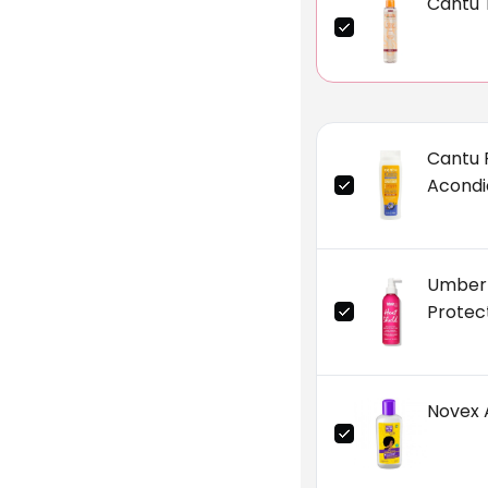
Cantu 
Cantu 
Acondi
Umberto
Protec
Novex 