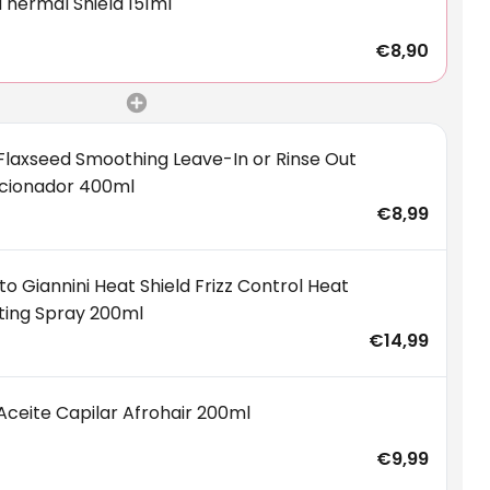
Thermal Shield 151ml
€8,90
Flaxseed Smoothing Leave-In or Rinse Out
cionador 400ml
€8,99
 Giannini Heat Shield Frizz Control Heat
ting Spray 200ml
€14,99
Aceite Capilar Afrohair 200ml
€9,99