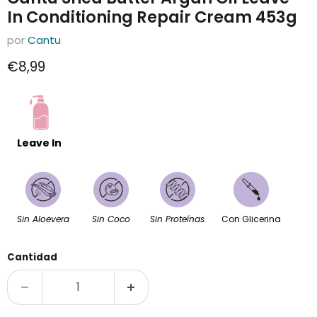
In Conditioning Repair Cream 453g
por
Cantu
Precio actual
€8,99
Leave In
Sin Aloevera
Sin Coco
Sin Proteínas
Con Glicerina
Cantidad