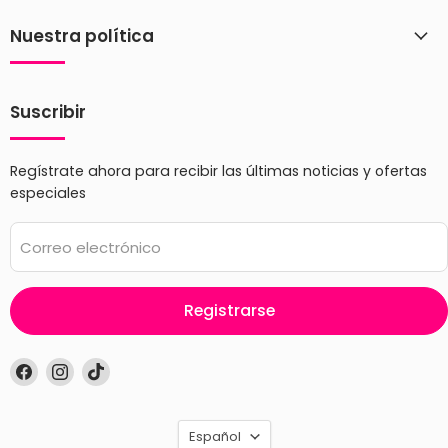
Nuestra política
Suscribir
Regístrate ahora para recibir las últimas noticias y ofertas
especiales
Correo electrónico
Registrarse
Encuéntrenos
Encuéntrenos
Encuéntrenos
en
en
en
Facebook
Instagram
TikTok
Idioma
Español