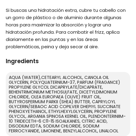
Si buscas una hidratación extra, cubre tu cabello con
un gorro de plástico o de aluminio durante algunas
horas para maximizar la absorción y lograr una
hidratación profunda. Para combatir el frizz, aplica
diariamente en las puntas y en las áreas
problemáticas, peina y deja secar al aire.
Ingredients
AQUA (WATER),CETEARYL ALCOHOL, CANOLA OIL
GLYCERIN, POLYQUATERNIUM-37, PARFUM (FRAGANCE)
PROPYLENE GLYCOL DICAPRYLATE/DICAPRATE,
BEHENTRIMONIUM METHOSULFATE, DICETYLDIMONIUM
CHLORIDE, OLEA EUROPAEA (OLIVE) FRUIT OIL,
BUTYROSPERMUM PARKII (SHEA) BUTTER, CAPRYLOYL
GLYCERIN/SEBAOC ACID COPILVER DHEPIYL SUCCINATE
PHENOXYETHANOL, ETHYLHEXYLGLYCERIN, PROPYLENE
GLYCOL, ARGANIA SPINOSA KERNEL OIL, PLENDONTERINIIM-
10 TRIDECETH-6 C11-15 ISOALKANES, CITRIC ACID,
DISODIUM EDTA, SODIUM CHLORIDE, SODIUM
FERROCYANIDE, LIMONENE, BENZYLALCOHOL, LINALOOL