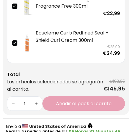
Fragrance Free 300ml
€22,99
Boucleme Curls Redfined Seal +
Shield Curl Cream 300ml
€28,99
€24,99
Total
Los artículos seleccionados se agregarán
€163,95
€145,95
al carrito.
Añadir el pack al carrito
Envío a 
United States of America 
Realiza tu pedido antes de las 
06 Horas 37 Minutos 45 