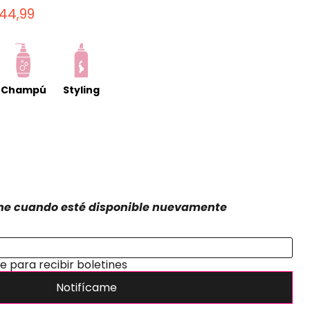
ginal
ecio actual
44,99
Champú
Styling