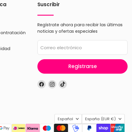
ica
Suscribir
Regístrate ahora para recibir las últimas
noticias y ofertas especiales
contratación
Correo electrónico
cidad
Registrarse
Encuéntrenos
Encuéntrenos
Encuéntrenos
en
en
en
Facebook
Instagram
TikTok
Idioma
País
Español
España
(EUR €)