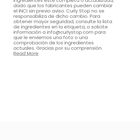
ingredientes esté completa o actualizada,
dado que los fabricantes pueden cambiar
el INCI sin previo aviso. Curly Stop no se
responsabiliza de dicho cambio. Para
obtener mayor seguridad, consulte la lista
de ingredientes en la etiqueta, o solicite
información a info@curlystop.com para
que le enviemos una foto o una
comprobación de los ingredientes
actuales. Gracias por su comprensión.
Read More