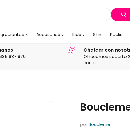
ngredientes
Accesorios
Kids
Skin
Packs
manos
Chatear con nosot
685 687 970
Ofrecemos soporte 
horas
Boucleme 
por
Bouclème