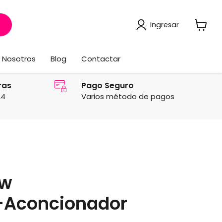
Ingresar
Ver
carrito
Nosotros
Blog
Contactar
ras
Pago Seguro
24
Varios método de pagos
ow
Aconcionador