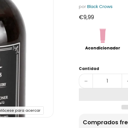
por
Black Crows
Precio actual
€9,99
Acondicionador
Cantidad
plácese para acercar
Comprados fre