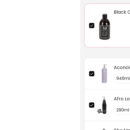
Black
Aconci
Afro L