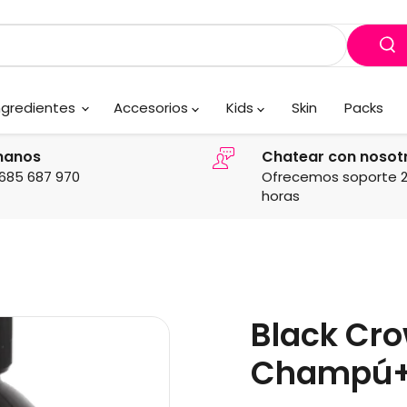
ngredientes
Accesorios
Kids
Skin
Packs
manos
Chatear con nosot
685 687 970
Ofrecemos soporte 
horas
Black Cr
Champú+