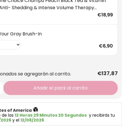
ne Choice Champú Peach Black Tea & Vitamin
 Anti- Shedding & Intense Volume Therapy
oo
€18,99
Your Gray Brush-In
€6,90
€137,87
ionados se agregarán al carrito.
Añadir el pack al carrito
tes of America 
 de las 
12 Horas 29 Minutos 19 Segundos
  y recibirás tu 
/2026
 y el 
12/08/2026