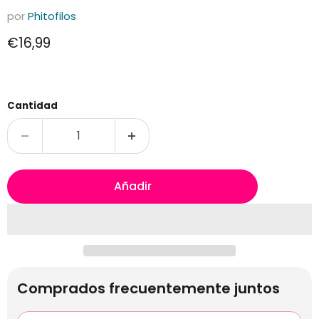
por
Phitofilos
Precio actual
€16,99
Cantidad
Añadir
Comprados frecuentemente juntos