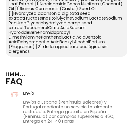
Leaf Extract [1]NiacinamideCocos Nucifera (Coconut)
Oil [1]Ricinus Communis (Castor) Seed Oil
[1]Hydrolyzed adansonia digitata seed
extractFructoseInositolGlycineSodium LactateSodium
PcaUreaGlycerinhydrolyzed hemp seed
extractTocopherolCitric AcidSodium
HydroxideBehenamidopropyl
DimethylaminePanthenolLactic AcidBenzoic
AcidDehydroacetic AcidBenzyl AlcoholParfum
(Fragrance) [2] de la agricultura ecológica sin
alérgenos
HMM...
FAQ
Envío
Envíos a España (Península, Baleares) y
Portugal mediante un servicio totalmente
rastreable. Entrega gratuita en España
(Península) por compras superiores a 45€,
Entrega en 24-48 Horas