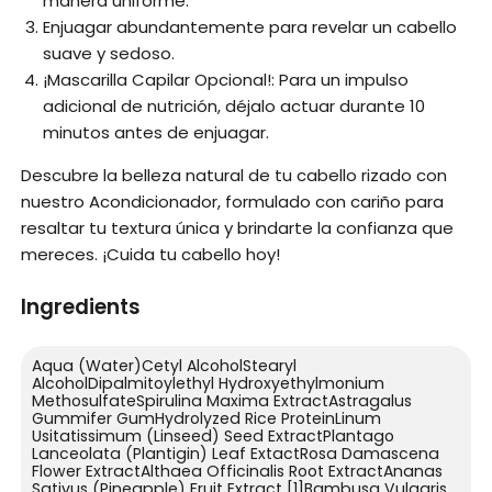
manera uniforme.
Enjuagar abundantemente para revelar un cabello
suave y sedoso.
¡Mascarilla Capilar Opcional!: Para un impulso
adicional de nutrición, déjalo actuar durante 10
minutos antes de enjuagar.
Descubre la belleza natural de tu cabello rizado con
nuestro Acondicionador, formulado con cariño para
resaltar tu textura única y brindarte la confianza que
mereces. ¡Cuida tu cabello hoy!
Ingredients
Aqua (Water)Cetyl AlcoholStearyl
AlcoholDipalmitoylethyl Hydroxyethylmonium
MethosulfateSpirulina Maxima ExtractAstragalus
Gummifer GumHydrolyzed Rice ProteinLinum
Usitatissimum (Linseed) Seed ExtractPlantago
Lanceolata (Plantigin) Leaf ExtactRosa Damascena
Flower ExtractAlthaea Officinalis Root ExtractAnanas
Sativus (Pineapple) Fruit Extract [1]Bambusa Vulgaris