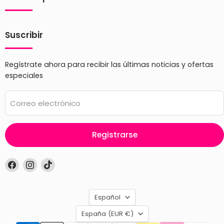
Suscribir
Regístrate ahora para recibir las últimas noticias y ofertas
especiales
Correo electrónico
Registrarse
Encuéntrenos
Encuéntrenos
Encuéntrenos
en
en
en
Facebook
Instagram
TikTok
Idioma
Español
País
España
(EUR €)