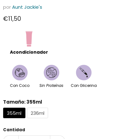
por
Aunt Jackie's
Precio actual
€11,50
Acondicionador
Con Coco
Sin Proteínas
Con Glicerina
Tamaño:
355ml
355ml
236ml
Cantidad