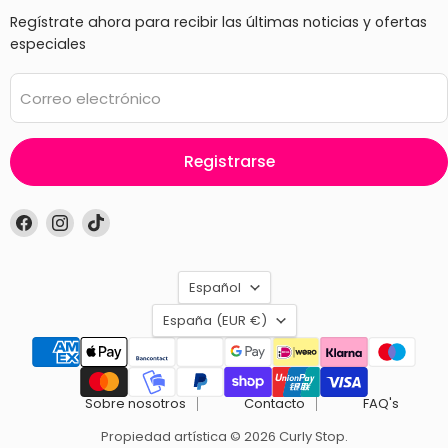
Regístrate ahora para recibir las últimas noticias y ofertas
especiales
Correo electrónico
Registrarse
Encuéntrenos
Encuéntrenos
Encuéntrenos
en
en
en
Facebook
Instagram
TikTok
Idioma
Español
País
España
(EUR €)
Sobre nosotros
Contacto
FAQ's
Propiedad artística © 2026 Curly Stop.