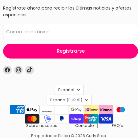
Regístrate ahora para recibir las últimas noticias y ofertas
especiales
Correo electrónico
Registrarse
Encuéntrenos
Encuéntrenos
Encuéntrenos
en
en
en
Facebook
Instagram
TikTok
Idioma
Español
País
España
(EUR €)
Sobre nosotros
Contacto
FAQ's
Propiedad artística © 2026 Curly Stop.