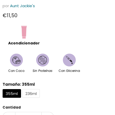
por
Aunt Jackie's
Precio actual
€11,50
Acondicionador
Con Coco
Sin Proteínas
Con Glicerina
Tamaño:
355ml
355ml
236ml
Cantidad