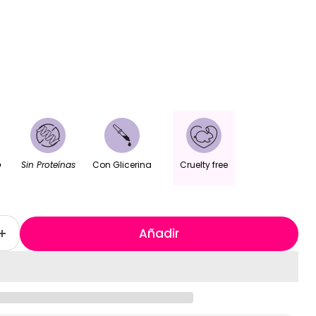
o
Sin Proteínas
Con Glicerina
Cruelty free
Añadir