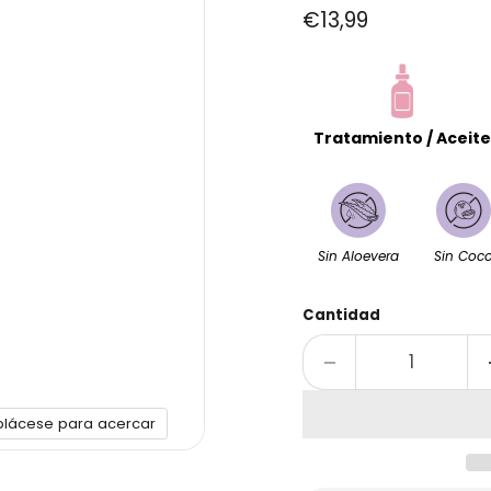
Precio actual
€13,99
Tratamiento / Aceite
Sin Aloevera
Sin Coc
Cantidad
plácese para acercar