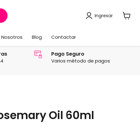
Ingresar
Ver
carrito
Nosotros
Blog
Contactar
ras
Pago Seguro
24
Varios método de pagos
osemary Oil 60ml