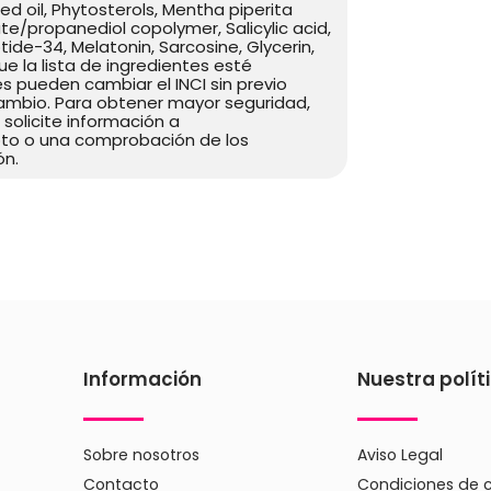
ed oil, Phytosterols, Mentha piperita
te/​propanediol copolymer, Salicylic acid,
ide-34, Melatonin, Sarcosine, Glycerin,
e la lista de ingredientes esté
s pueden cambiar el INCI sin previo
 cambio. Para obtener mayor seguridad,
 solicite información a
oto o una comprobación de los
ón.
Información
Nuestra polít
Sobre nosotros
Aviso Legal
Contacto
Condiciones de 