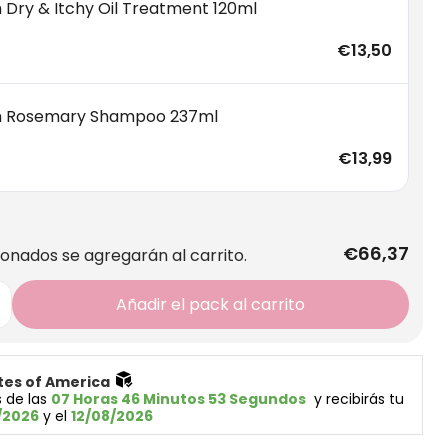
m Dry & Itchy Oil Treatment 120ml
€13,50
m Rosemary Shampoo 237ml
€13,99
€66,37
ionados se agregarán al carrito.
Añadir el pack al carrito
tes of America 
 de las 
07 Horas 46 Minutos 53 Segundos
  y recibirás tu 
/2026
 y el 
12/08/2026