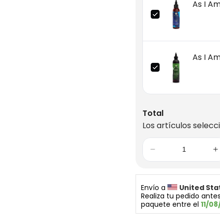
As I A
As I A
Total
Los artículos selecc
Envío a 
United Sta
Realiza tu pedido antes
paquete entre el 
11/08