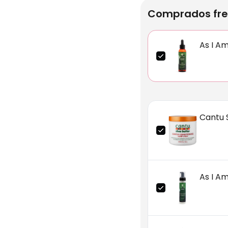
Comprados fre
As I A
Cantu 
As I A