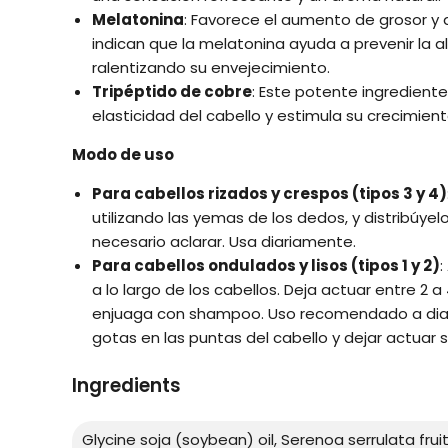
Melatonina
: Favorece el aumento de grosor y d
indican que la melatonina ayuda a prevenir la al
ralentizando su envejecimiento.
Tripéptido de cobre
: Este potente ingrediente 
elasticidad del cabello y estimula su crecimient
Modo de uso
Para cabellos rizados y crespos (tipos 3 y 4)
utilizando las yemas de los dedos, y distribúyelo
necesario aclarar. Usa diariamente.
Para cabellos ondulados y lisos (tipos 1 y 2)
:
a lo largo de los cabellos. Deja actuar entre 2 a
enjuaga con shampoo. Uso recomendado a diari
gotas en las puntas del cabello y dejar actuar si
Ingredients
Glycine soja (soybean) oil, Serenoa serrulata fruit