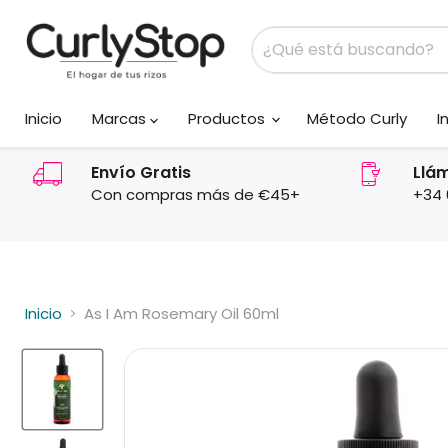
Inicio
Marcas
Productos
Método Curly
I
Envío Gratis
Llá
Con compras más de €45+
+34 
Inicio
As I Am Rosemary Oil 60ml