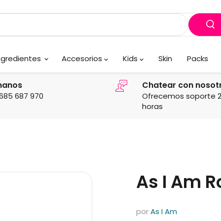
ngredientes
Accesorios
Kids
Skin
Packs
manos
Chatear con nosot
685 687 970
Ofrecemos soporte 
horas
As I Am R
por
As I Am