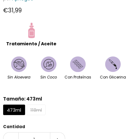
Precio actual
€31,99
Tratamiento / Aceite
Sin Aloevera
Sin Coco
Con Proteínas
Con Glicerina
Tamaño:
473ml
473ml
118ml
Cantidad