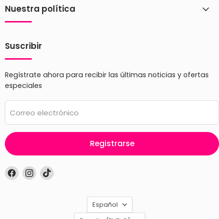
Nuestra política
Suscribir
Regístrate ahora para recibir las últimas noticias y ofertas
especiales
Correo electrónico
Registrarse
Encuéntrenos
Encuéntrenos
Encuéntrenos
en
en
en
Facebook
Instagram
TikTok
Idioma
Español
País