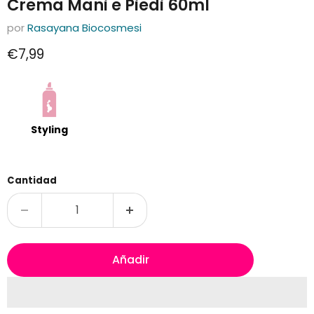
Crema Mani e Piedi 60ml
por
Rasayana Biocosmesi
Precio actual
€7,99
Styling
Cantidad
Añadir