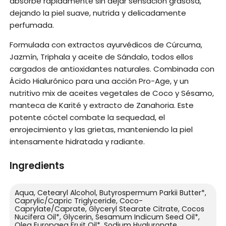
absorbe rápidamente sin dejar sensación grasosa,
dejando la piel suave, nutrida y delicadamente
perfumada.
Formulada con extractos ayurvédicos de Cúrcuma,
Jazmín, Triphala y aceite de Sándalo, todos ellos
cargados de antioxidantes naturales. Combinada con
Ácido Hialurónico para una acción Pro-Age, y un
nutritivo mix de aceites vegetales de Coco y Sésamo,
manteca de Karité y extracto de Zanahoria. Este
potente cóctel combate la sequedad, el
enrojecimiento y las grietas, manteniendo la piel
intensamente hidratada y radiante.
Ingredients
Aqua, Cetearyl Alcohol, Butyrospermum Parkii Butter*,
Caprylic/Capric Triglyceride, Coco-
Caprylate/Caprate, Glyceryl Stearate Citrate, Cocos
Nucifera Oil*, Glycerin, Sesamum Indicum Seed Oil*,
Olea Europaea Fruit Oil*, Sodium Hyaluronate,