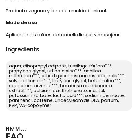
Producto vegano y libre de crueldad animal.
Modo de uso
Aplicar en las raíces del cabello limpio y masajear.
Ingredients
aqua, diisopropyl adipate, tussilago fárfara***,
propylene glycol, urtica dioica***, achillea
millefolium***, ethodiglycol, rosmarinus officinalis***,
salvia officinalis***, butylene glycol, bétula alba***,
equisetum arvense***, bambusa arundinacea
extract***, calcium panthothenate, inositol,
potassium sorbate, lactic acid***, sodium benzoate,
panthenol, caffeine, undecyleamide DEA, parfum,
PVP/VA-copolymer
HMM...
FAQ