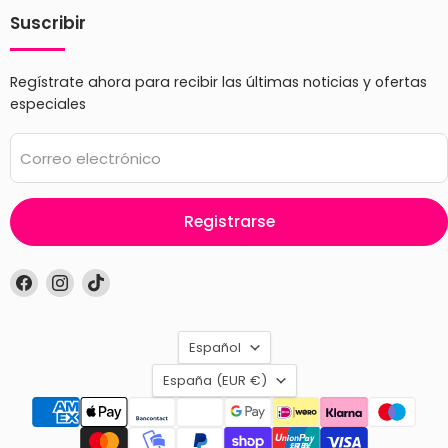
Suscribir
Regístrate ahora para recibir las últimas noticias y ofertas
especiales
Correo electrónico
Registrarse
Encuéntrenos
Encuéntrenos
Encuéntrenos
en
en
en
Facebook
Instagram
TikTok
Idioma
Español
País
España
(EUR €)