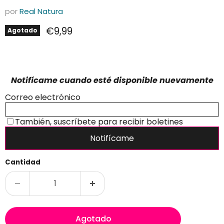
por
Real Natura
Precio actual
€9,99
Agotado
Cantidad
Agotado