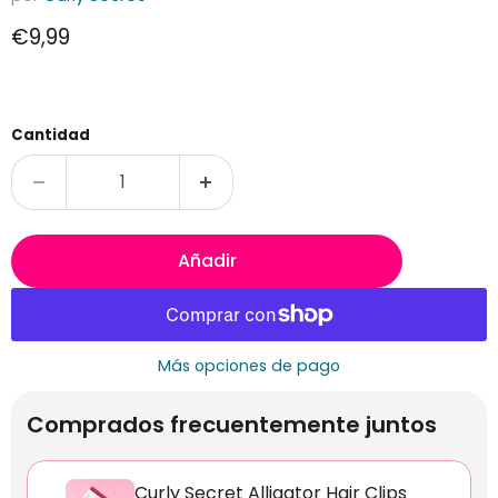
Precio actual
€9,99
Cantidad
Añadir
Más opciones de pago
Comprados frecuentemente juntos
Curly Secret Alligator Hair Clips