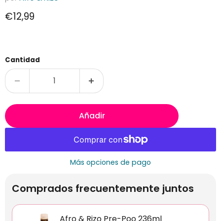
Precio actual
€12,99
Cantidad
Añadir
Más opciones de pago
Comprados frecuentemente juntos
Afro & Rizo Pre-Poo 236ml