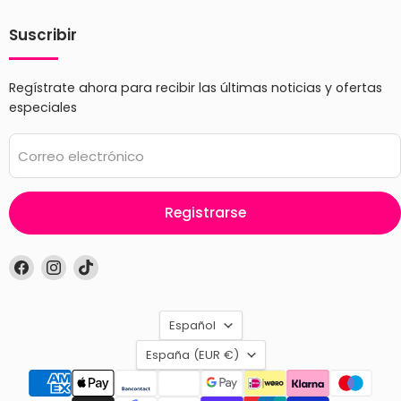
Suscribir
Regístrate ahora para recibir las últimas noticias y ofertas
especiales
Correo electrónico
Registrarse
Encuéntrenos
Encuéntrenos
Encuéntrenos
en
en
en
Facebook
Instagram
TikTok
Idioma
Español
País
España
(EUR €)