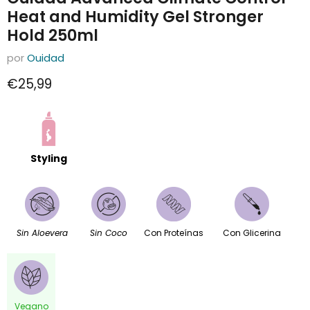
Heat and Humidity Gel Stronger
Hold 250ml
por
Ouidad
Precio actual
€25,99
Styling
Sin Aloevera
Sin Coco
Con Proteínas
Con Glicerina
Vegano