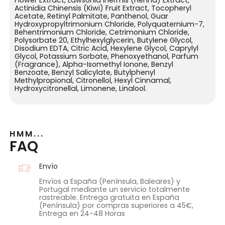
Flower Extract, Lawsonia Inermis (Henna) Extract,
Actinidia Chinensis (Kiwi) Fruit Extract, Tocopheryl
Acetate, Retinyl Palmitate, Panthenol, Guar
Hydroxypropyltrimonium Chloride, Polyquaternium-7,
Behentrimonium Chloride, Cetrimonium Chloride,
Polysorbate 20, Ethylhexylglycerin, Butylene Glycol,
Disodium EDTA, Citric Acid, Hexylene Glycol, Caprylyl
Glycol, Potassium Sorbate, Phenoxyethanol, Parfum
(Fragrance), Alpha-Isomethyl Ionone, Benzyl
Benzoate, Benzyl Salicylate, Butylphenyl
Methylpropional, Citronellol, Hexyl Cinnamal,
Hydroxycitronellal, Limonene, Linalool.
HMM...
FAQ
Envío
Envíos a España (Península, Baleares) y
Portugal mediante un servicio totalmente
rastreable. Entrega gratuita en España
(Península) por compras superiores a 45€,
Entrega en 24-48 Horas