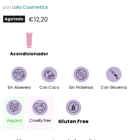
por
Lola Cosmetics
Precio actual
€12,20
Agotado
Acondicionador
Sin Aloevera
Con Coco
Sin Proteínas
Con Glicerina
Vegano
Cruelty free
Gluten Free