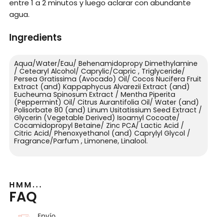
entre 1 a 2 minutos y luego aclarar con abundante
agua.
Ingredients
Aqua/Water/Eau/ Behenamidopropy Dimethylamine
/ Cetearyl Alcohol/ Caprylic/Capric , Triglyceride/
Persea Gratissima (Avocado) Oil/ Cocos Nucifera Fruit
Extract (and) Kappaphycus Alvarezii Extract (and)
Eucheuma Spinosum Extract / Mentha Piperita
(Peppermint) Oil/ Citrus Aurantifolia Oil/ Water (and)
Polisorbate 80 (and) Linum Usitatissium Seed Extract /
Glycerin (Vegetable Derived) Isoamyl Cocoate/
Cocamidopropyl Betaine/ Zinc PCA/ Lactic Acid /
Citric Acid/ Phenoxyethanol (and) Caprylyl Glycol /
Fragrance/Parfum , Limonene, Linalool.
HMM...
FAQ
Envío