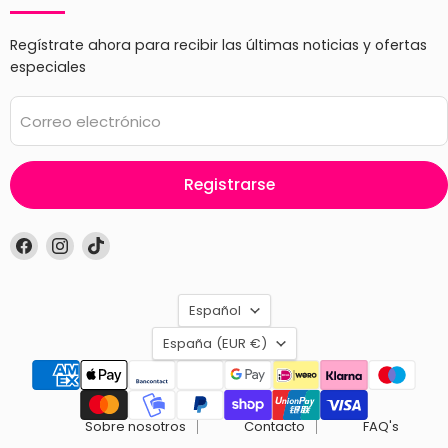
Regístrate ahora para recibir las últimas noticias y ofertas
especiales
Correo electrónico
Registrarse
Encuéntrenos
Encuéntrenos
Encuéntrenos
en
en
en
Facebook
Instagram
TikTok
Idioma
Español
País
España
(EUR €)
Sobre nosotros
Contacto
FAQ's