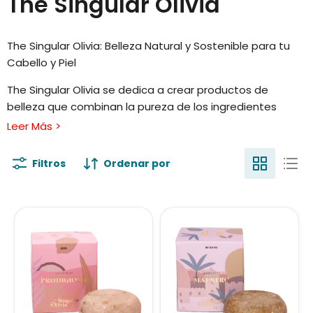
The Singular Olivia
The Singular Olivia: Belleza Natural y Sostenible para tu
Cabello y Piel
The Singular Olivia se dedica a crear productos de
belleza que combinan la pureza de los ingredientes
naturales con un enfoque sostenible. Nuestra misión es
Leer Más >
proporcionar soluciones que cuiden y embellezcan tu
cabello y piel, respetando al mismo tiempo el medio
Filtros
Ordenar por
ambiente.
Nuestra línea de productos incluye champús y
acondicionadores naturales, aceites capilares, jabones
artesanales, cremas hidratantes y velas aromáticas.
Todos nuestros productos están formulados con
ingredientes orgánicos como el aceite de oliva,
manteca de karité, extractos de plantas y aceites
esenciales. Estos componentes son seleccionados por