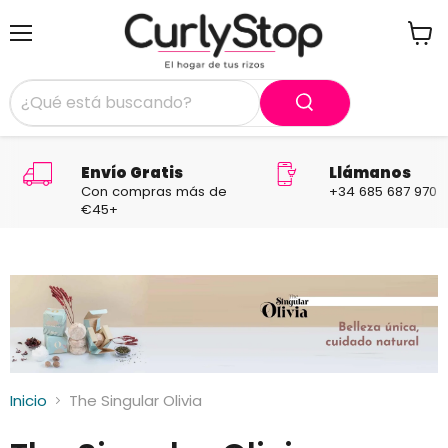
Menú
Ver
carrit
Envío Gratis
Llámanos
Con compras más de
+34 685 687 970
€45+
Inicio
The Singular Olivia