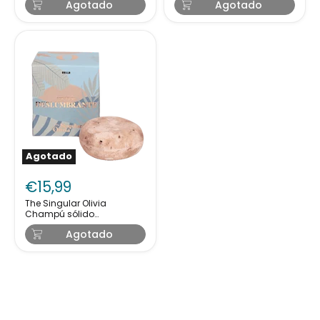
Agotado
Agotado
85g
85g
Agotado
The
Singular
€15,99
Olivia
Champú
The Singular Olivia
Champú sólido
sólido
Deslumbrante 85g
Deslumbrante
Agotado
85g