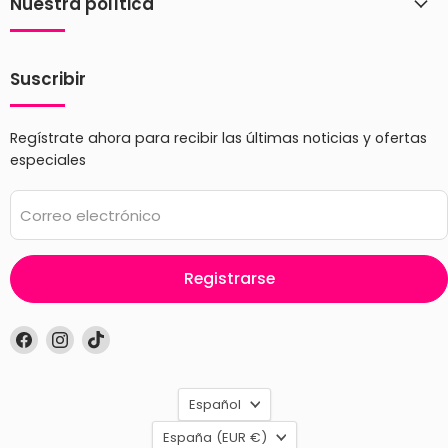
Nuestra política
Suscribir
Regístrate ahora para recibir las últimas noticias y ofertas
especiales
Correo electrónico
Registrarse
Encuéntrenos
Encuéntrenos
Encuéntrenos
en
en
en
Facebook
Instagram
TikTok
Idioma
Español
País
España
(EUR €)