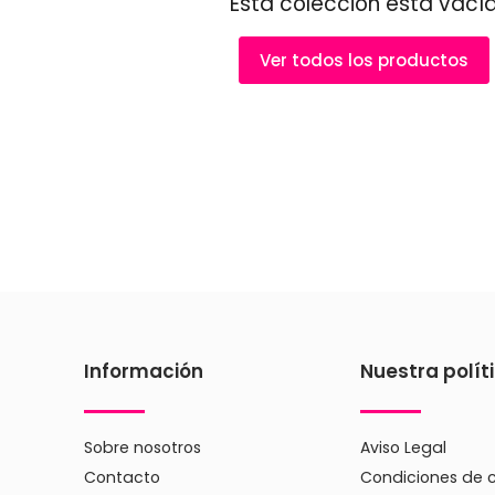
es de sulfatos, parabenos y siliconas, garantizando que cada
Esta colección está vací
s productos son hipoalergénicos y han sido probados derm
Ver todos los productos
capilar de tus niños con productos que respetan y celebran 
ama y ayudar a tus pequeños a lucir sus rizos de la mejor ma
Información
Nuestra polít
Sobre nosotros
Aviso Legal
Contacto
Condiciones de 