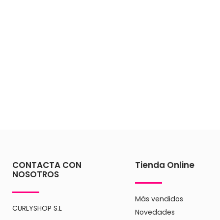
Kinder Curls se compromete a utilizar ingredientes libr
seguro y adecuado para el uso diario. Además, nuestro
para asegurar su suavidad y efectividad.
Descubre Kinder Curls y transforma la rutina de cuidado 
naturales. Visita nuestra tienda para explorar nuestra g
todos los días.
CONTACTA CON
Tienda Online
NOSOTROS
Más vendidos
CURLYSHOP S.L
Novedades