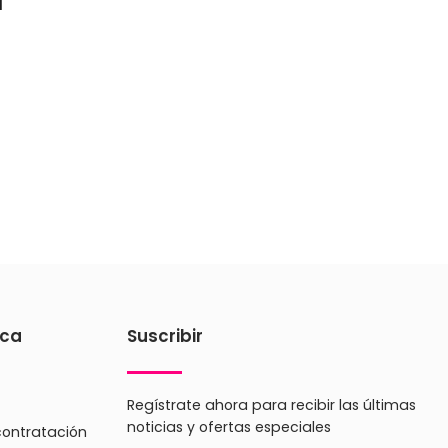
 producto sea
a
atológicamente
sus rizos
nera posible,
ica
Suscribir
Regístrate ahora para recibir las últimas
noticias y ofertas especiales
contratación