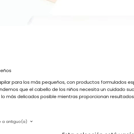
queños
 capilar para los más pequeños, con productos formulados e
tendemos que el cabello de los niños necesita un cuidado sua
 lo más delicados posible mientras proporcionan resultados
 ligeros, y sprays desenredantes, todos enriquecidos con i
os ingredientes no solo hidratan y desenredan el cabello, s
le.