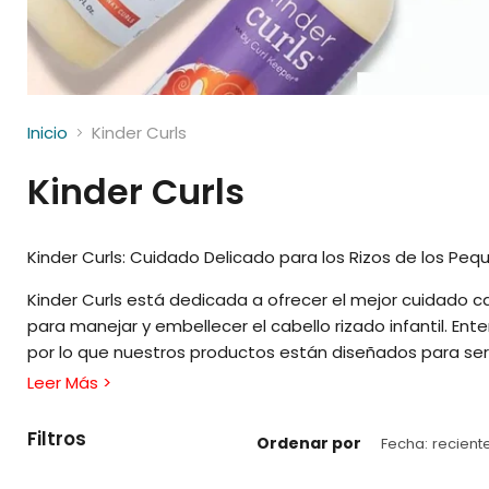
Inicio
Kinder Curls
Kinder Curls
Kinder Curls: Cuidado Delicado para los Rizos de los Pe
Kinder Curls está dedicada a ofrecer el mejor cuidado
para manejar y embellecer el cabello rizado infantil. En
por lo que nuestros productos están diseñados para ser
Leer Más >
Nuestra línea incluye champús suaves, acondicionadores
naturales como la caléndula, manzanilla y aloe vera. Est
Filtros
Ordenar por
lo fortalecen y protegen, manteniéndolo sano y manejab