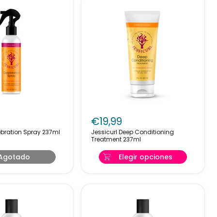
Jessicurl
n
Deep
€19,99
Conditioning
curl Gelebration Spray 237ml
Jessicurl Deep Conditioning
Treatment
Treatment 237ml
237ml
Agotado
Elegir opciones