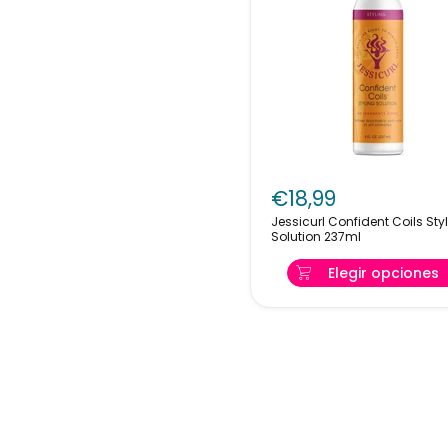
Jessicurl
Confident
€18,99
Coils
Jessicurl Confident Coils Sty
Styling
Solution 237ml
Solution
237ml
Elegir opciones