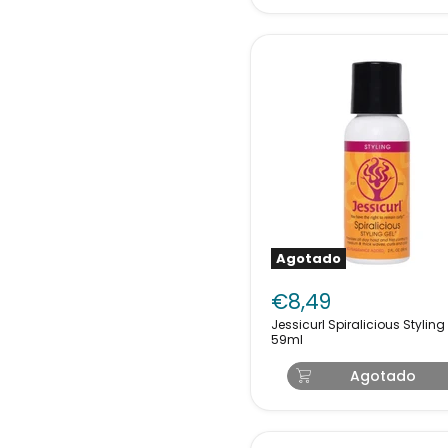
Agotado
Jessicurl
Spiralicious
€8,49
Styling
Jessicurl Spiralicious Styling Gel
Gel
59ml
59ml
Agotado