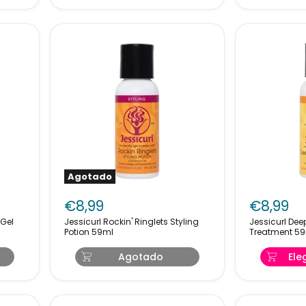
Agotado
Jessicurl
Jessicurl
Rockin'
Deep
€8,99
€8,99
Ringlets
Conditioni
Jessicurl Rockin' Ringlets Styling
Jessicurl Dee
Styling
Treatment
Potion 59ml
Treatment 5
Potion
59ml
59ml
Agotado
Ele