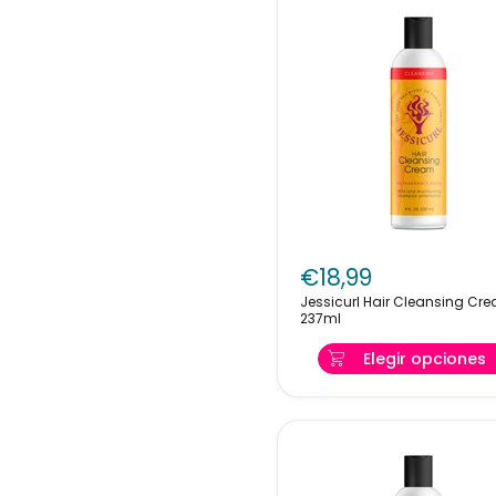
Jessicurl
Hair
€18,99
Cleansing
Jessicurl Hair Cleansing Cr
Cream
237ml
237ml
Elegir opciones