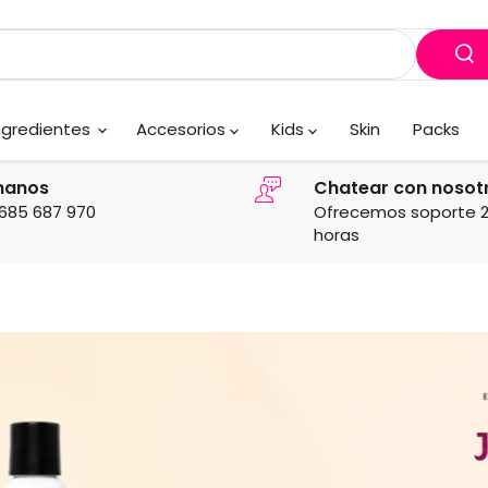
ngredientes
Accesorios
Kids
Skin
Packs
manos
Chatear con nosot
685 687 970
Ofrecemos soporte 
horas