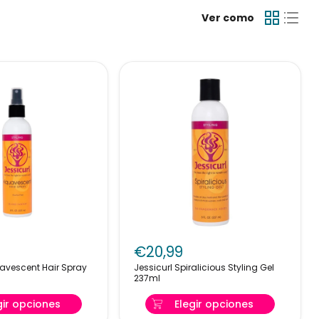
cuidadosamente
Ver como
ante.
as sus formas y
spetuoso y
que merecen.
izos.
Jessicurl
nt
Spiralicious
€20,99
Styling
uavescent Hair Spray
Jessicurl Spiralicious Styling Gel
Gel
237ml
237ml
gir opciones
Elegir opciones