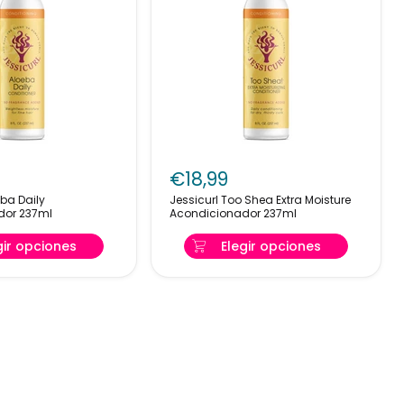
Jessicurl
Too
€18,99
Shea
Jessicurl Too Shea Extra Moisture
ador
Extra
dor 237ml
Acondicionador 237ml
Moisture
Acondicionador
gir opciones
Elegir opciones
237ml