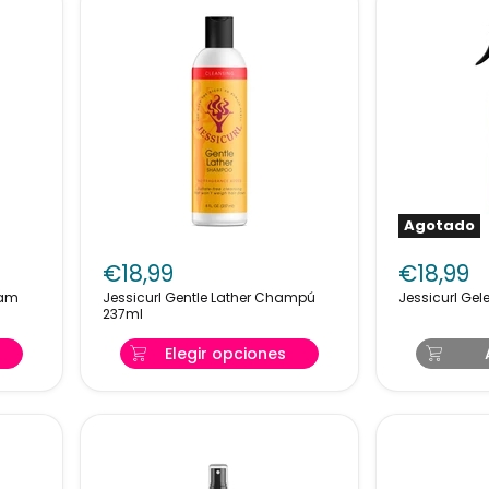
Agotado
Jessicurl
Jessicurl
Gentle
Gelebratio
€18,99
€18,99
Lather
Spray
eam
Jessicurl Gentle Lather Champú
Jessi
Champú
237ml
237ml
237ml
Elegir opciones