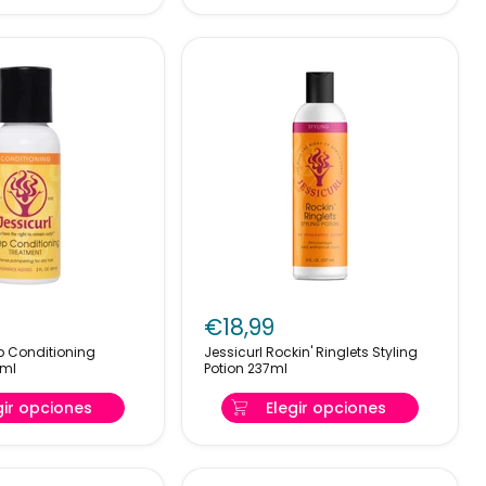
Jessicurl
Rockin'
€18,99
ng
Ringlets
p Conditioning
Jessicurl Rockin' Ringlets Styling
Styling
9ml
Potion 237ml
Potion
237ml
gir opciones
Elegir opciones