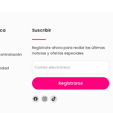
ica
Suscribir
Regístrate ahora para recibir las últimas
noticias y ofertas especiales
contratación
Correo electrónico
cidad
Registrarse
Encuéntrenos
Encuéntrenos
Encuéntrenos
en
en
en
Facebook
Instagram
TikTok