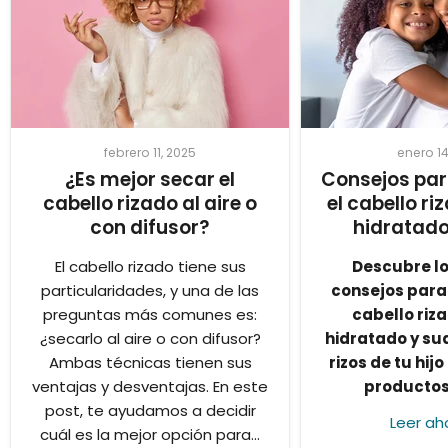
febrero 11, 2025
enero 14
¿Es mejor secar el
Consejos pa
cabello rizado al aire o
el cabello ri
con difusor?
hidratado
El cabello rizado tiene sus
Descubre l
particularidades, y una de las
consejos para
preguntas más comunes es:
cabello riza
¿secarlo al aire o con difusor?
hidratado y su
Ambas técnicas tienen sus
rizos de tu hijo
ventajas y desventajas. En este
productos
post, te ayudamos a decidir
Leer ah
cuál es la mejor opción para...