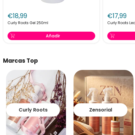
Curly
Curly
Roots
Roots
€18,99
€17,99
Gel
Leave-
250ml
In
Curly Roots Gel 250ml
Curly Roots Le
250ml
Añadir
Marcas Top
Curly Roots
Zensorial