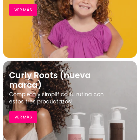
VER MÁS
Curly Roots (nueva
marca)
Completa y simplifica tu rutina con
estos tres productazos!
VER MÁS