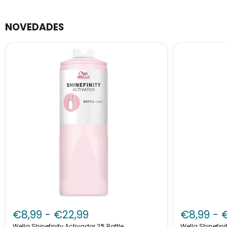
NOVEDADES
Wella
Wella
Shinefinity
Shinefinity
€8,99
-
€22,99
€8,99
-
Activador
Activador
2%
2%
Wella Shinefinity Activador 2% Bottle
Wella Shinefini