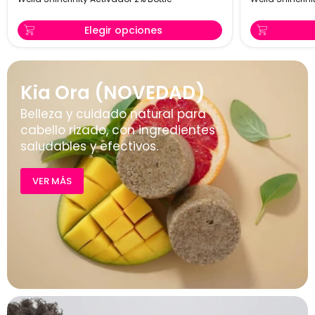
Bottle
Brush
&
Elegir opciones
Bowl
Kia Ora (NOVEDAD)
Belleza y cuidado natural para
cabello rizado, con ingredientes
saludables y efectivos.
VER MÁS