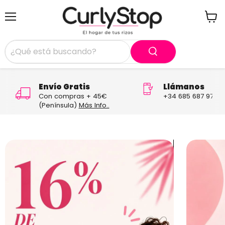
Menú
Ver
carrit
Envío Gratis
Llámanos
Con compras + 45€
+34 685 687 970
(Península)
Más Info..