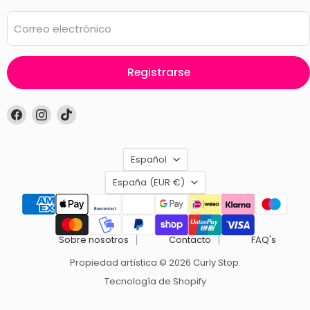
Correo electrónico
Registrarse
Encuéntrenos
Encuéntrenos
Encuéntrenos
en
en
en
Facebook
Instagram
TikTok
Idioma
Español
País
España
(EUR €)
Sobre nosotros
Contacto
FAQ's
Propiedad artística © 2026 Curly Stop.
Tecnología de Shopify