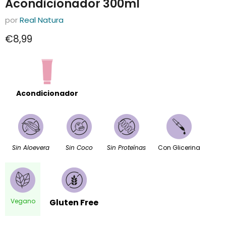
Acondicionador 300ml
por
Real Natura
Precio actual
€8,99
Acondicionador
Sin Aloevera
Sin Coco
Sin Proteínas
Con Glicerina
Vegano
Gluten Free