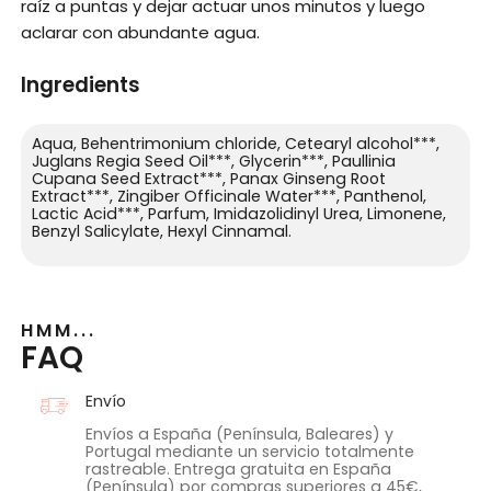
raíz a puntas y dejar actuar unos minutos y luego
aclarar con abundante agua.
Ingredients
Aqua, Behentrimonium chloride, Cetearyl alcohol***,
Juglans Regia Seed Oil***, Glycerin***, Paullinia
Cupana Seed Extract***, Panax Ginseng Root
Extract***, Zingiber Officinale Water***, Panthenol,
Lactic Acid***, Parfum, Imidazolidinyl Urea, Limonene,
Benzyl Salicylate, Hexyl Cinnamal.
HMM...
FAQ
Envío
Envíos a España (Península, Baleares) y
Portugal mediante un servicio totalmente
rastreable. Entrega gratuita en España
(Península) por compras superiores a 45€,