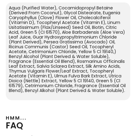
Aqua (Purified Water), Cocamidopropyl Betaine
(Derived From Coconut), Glycol Distearate, Eugenia
Caryophyllus (Clove) Flower Oil, Cholecalciferol
(Vitamin D), Tocopheryl Acetate (Vitamin E), Linum
Usitatissimum (Flax/Linseed) Seed Oil, Biotin, Citric
Acid, Green 5 (CI 61570), Aloe Barbadensis (Aloe Vera)
Leaf Juice, Guar Hydroxypropyltrimonium Chloride
(Plant Derived), Persea Gratissima (Avocado) Oil,
Ricinus Communis (Castor) Seed Oil, Tocopheryl
Acetate, Cetrimonium Chloride, Yellow 5 CI 19140,)
Benzyl Alcohol (Plant Derived & Water Soluble),
Fragrance (Essential Oil Blend), Rosmarinus Officinalis
Leaf Extract, Salvia Sclarea Extract, Silk Amino Acids,
Thymus Vulgaris Flower/Leaf Extract, Tocopheryl
Acetate (Vitamin E), Ulmus Fulva Bark Extract, Utrica
Dioica (Nettle) Extract, Yellow 5 Cl 19140, Green 5 (Cl
61579), Cetrimonium Chloride, Fragrance (Essential Oil
Blend), Benzyl Alkohol (Plant Derived & Water Soluble).
HMM...
FAQ