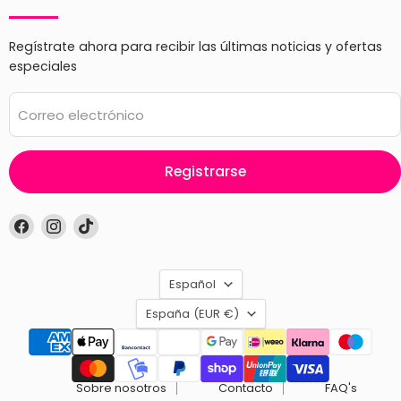
Regístrate ahora para recibir las últimas noticias y ofertas
especiales
Correo electrónico
Registrarse
Encuéntrenos
Encuéntrenos
Encuéntrenos
en
en
en
Facebook
Instagram
TikTok
Idioma
Español
País
España
(EUR €)
Sobre nosotros
Contacto
FAQ's