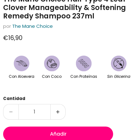
Clover Manageability & Softening
Remedy Shampoo 237ml
por
The Mane Choice
Precio actual
€16,90
Con Aloevera
Con Coco
Con Proteínas
Sin Glicerina
Cantidad
Añadir