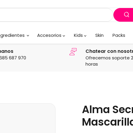
ngredientes
Accesorios
Kids
Skin
Packs
manos
Chatear con nosot
685 687 970
Ofrecemos soporte 
horas
Alma Secr
Mascarill