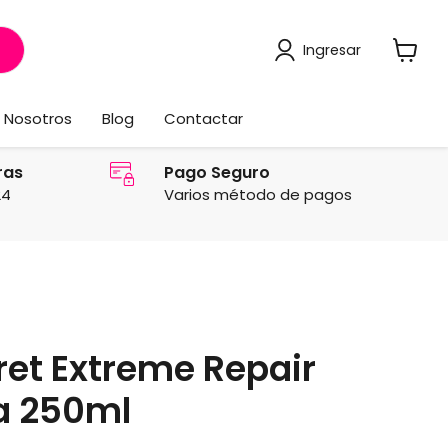
Ingresar
Ver
carrito
Nosotros
Blog
Contactar
ras
Pago Seguro
24
Varios método de pagos
et Extreme Repair
a 250ml