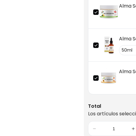
Alma S
Alma S
Alma S
Total
Los artículos selecc