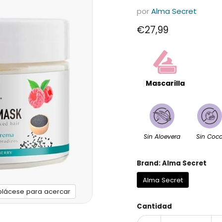
por
Alma Secret
Precio actual
€27,99
Mascarilla
Sin Aloevera
Sin Coc
Brand:
Alma Secret
Alma Secret
plácese para acercar
Cantidad