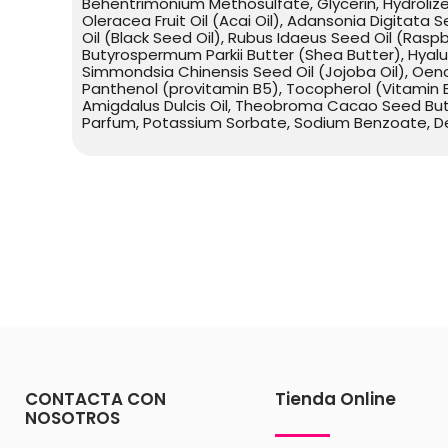
Behentrimonium Methosulfate, Glycerin, Hydroliz
Oleracea Fruit Oil (Acai Oil), Adansonia Digitata 
Oil (Black Seed Oil), Rubus Idaeus Seed Oil (Rasp
Butyrospermum Parkii Butter (Shea Butter), Hyaluro
Simmondsia Chinensis Seed Oil (Jojoba Oil), Oenot
Panthenol (provitamin B5), Tocopherol (Vitamin 
Amigdalus Dulcis Oil, Theobroma Cacao Seed Butte
Parfum, Potassium Sorbate, Sodium Benzoate, Deh
CONTACTA CON
Tienda Online
NOSOTROS