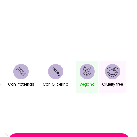
o
Con Proteínas
Con Glicerina
Vegano
Cruelty free