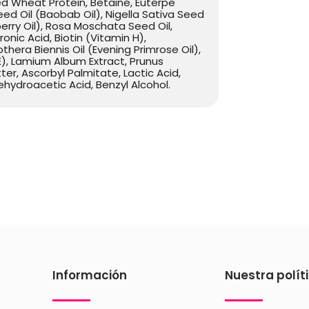
ed Wheat Protein, Betaine, Euterpe
Seed Oil (Baobab Oil), Nigella Sativa Seed
berry Oil), Rosa Moschata Seed Oil,
nic Acid, Biotin (Vitamin H),
hera Biennis Oil (Evening Primrose Oil),
E), Lamium Album Extract, Prunus
r, Ascorbyl Palmitate, Lactic Acid,
ydroacetic Acid, Benzyl Alcohol.
Información
Nuestra polít