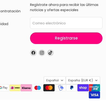
Regístrate ahora para recibir las últimas
noticias y ofertas especiales
contratación
Correo electrónico
cidad
Registrarse
Encuéntrenos
Encuéntrenos
Encuéntrenos
en
en
en
Facebook
Instagram
TikTok
Idioma
País
Español
España
(EUR €)