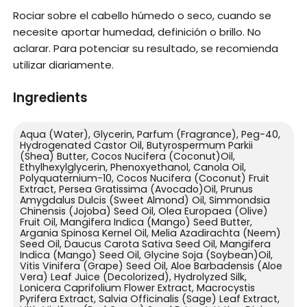
Rociar sobre el cabello húmedo o seco, cuando se
necesite aportar humedad, definición o brillo. No
aclarar. Para potenciar su resultado, se recomienda
utilizar diariamente.
Ingredients
Aqua (Water), Glycerin, Parfum (Fragrance), Peg-40,
Hydrogenated Castor Oil, Butyrospermum Parkii
(Shea) Butter, Cocos Nucifera (Coconut)Oil,
Ethylhexylglycerin, Phenoxyethanol, Canola Oil,
Polyquaternium-10, Cocos Nucifera (Coconut) Fruit
Extract, Persea Gratissima (Avocado)Oil, Prunus
Amygdalus Dulcis (Sweet Almond) Oil, Simmondsia
Chinensis (Jojoba) Seed Oil, Olea Europaea (Olive)
Fruit Oil, Mangifera Indica (Mango) Seed Butter,
Argania Spinosa Kernel Oil, Melia Azadirachta (Neem)
Seed Oil, Daucus Carota Sativa Seed Oil, Mangifera
Indica (Mango) Seed Oil, Glycine Soja (Soybean)Oil,
Vitis Vinifera (Grape) Seed Oil, Aloe Barbadensis (Aloe
Vera) Leaf Juice (Decolorized), Hydrolyzed Silk,
Lonicera Caprifolium Flower Extract, Macrocystis
Pyrifera Extract, Salvia Officinalis (Sage) Leaf Extract,