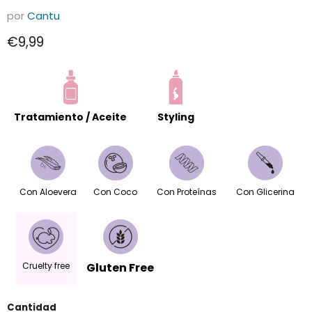
por
Cantu
Precio actual
€9,99
Tratamiento / Aceite
Styling
Con Aloevera
Con Coco
Con Proteínas
Con Glicerina
Cruelty free
Gluten Free
Cantidad